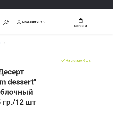
МОЙ АККАУНТ
КОРЗИНА
т
На складе: 6 шт.
Десерт
m dessert"
 яблочный
 гр./12 шт