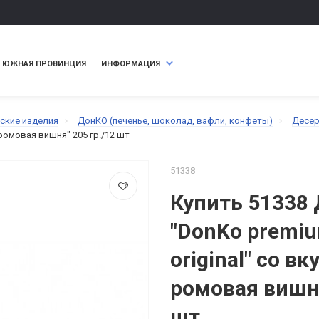
ЮЖНАЯ ПРОВИНЦИЯ
ИНФОРМАЦИЯ
ские изделия
ДонКО (печенье, шоколад, вафли, конфеты)
Десер
 ромовая вишня" 205 гр./12 шт
51338
Купить 51338 
"DonKo premiu
original" со в
ромовая вишня
шт