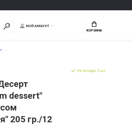
МОЙ АККАУНТ
КОРЗИНА
т
На складе: 3 шт.
Десерт
m dessert"
кусом
" 205 гр./12