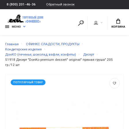
Обратный звонок
8 (800) 201-46-36
МЕНЮ
КОРЗИНА
Главная
СФИНКС СЛАДОСТИ, ПРОДУКТЫ
Кондитерские изделия
ДонКО (печенье, шоколад, вафли, конфеты)
Десерт
51918 Десерт "DonKo premium dessert" original" пряная груша" 205
гр./12 шт
ПОПУЛЯРНЫЙ ТОВАР