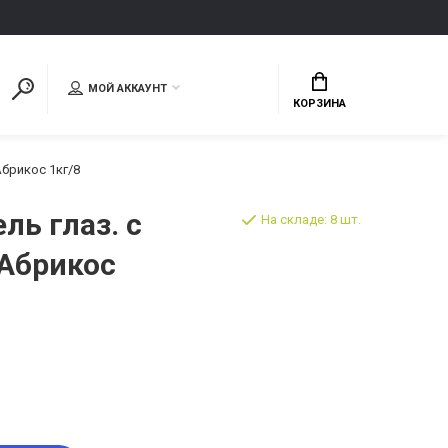
МОЙ АККАУНТ
КОРЗИНА
Абрикос 1кг/8
ль глаз. с
На складе: 8 шт.
 Абрикос