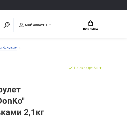
МОЙ АККАУНТ
КОРЗИНА
й бисквит
На складе: 6 шт.
рулет
DonKo"
ками 2,1кг