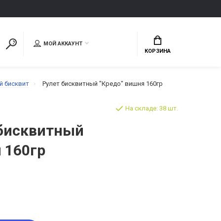
МОЙ АККАУНТ
КОРЗИНА
й бисквит
Рулет бисквитный "Кредо" вишня 160гр
На складе: 38 шт.
 бисквитный
 160гр