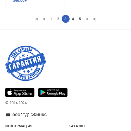
1340.00₽
|<
<
1
2
3
4
5
>
>|
© 2014-2024
ООО "ТД" СФИНКС
ИНФОРМАЦИЯ
КАТАЛОГ