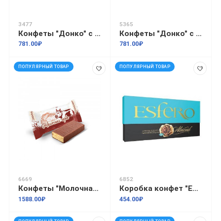
3477
5365
Конфеты "Донко" с вафельной крошкой 1кг
Конфеты "Донко" с миндалем 1кг
781.00₽
781.00₽
ПОПУЛЯРНЫЙ ТОВАР
ПОПУЛЯРНЫЙ ТОВАР
6669
6852
Конфеты "Молочная горка" 4кг
Коробка конфет "Esfero Almond" 0,154кг
1588.00₽
454.00₽