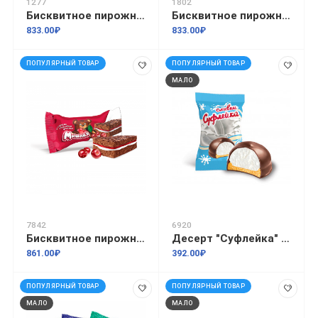
1277
1802
Бисквитное пирожное "Мишаня" с малиновым вареньем 1,75кг
Бисквитное пирожное "Мишаня" со сгущенным молоком 1,75кг
833.00₽
833.00₽
ПОПУЛЯРНЫЙ ТОВАР
ПОПУЛЯРНЫЙ ТОВАР
МАЛО
7842
6920
Бисквитное пирожное "Мишаня" со сливками и вишневым джемом 1,75кг
Десерт "Суфлейка" сливки 1 кг
861.00₽
392.00₽
ПОПУЛЯРНЫЙ ТОВАР
ПОПУЛЯРНЫЙ ТОВАР
МАЛО
МАЛО