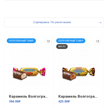
Сортировка: По умолчанию
ПОПУЛЯРНЫЙ ТОВАР
ПОПУЛЯРНЫЙ ТОВАР
МАЛО
Карамель Волгоградская птаха глазир. с желейной начинкой со вкс пломбира 1кг/8
Карамель Волгоградская птаха Глазированная молочная карамель с ликерной шоколадно-молочной начинкой со вкусом крем-брюле 1кг
394.00₽
425.00₽